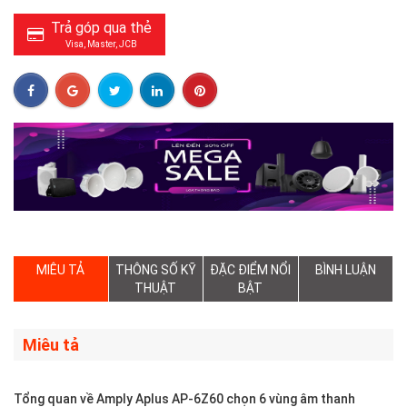
Trả góp qua thẻ
Visa, Master, JCB
MIÊU TẢ
THÔNG SỐ KỸ
ĐẶC ĐIỂM NỔI
BÌNH LUẬN
THUẬT
BẬT
Miêu tả
Tổng quan về Amply Aplus AP-6Z60 chọn 6 vùng âm thanh