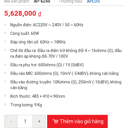
Mã sản phẩm:
AP-6Z60
Thương hiệu:
APLUS
5,628,000
₫
Nguồn điện: AC220V ~ 240V / 50 ~ 60Hz
Công suất: 60W
Đáp ứng tần số: 60Hz ~ 18KHz
Chế độ đầu ra: Đầu ra điện trở không đổi 4 ~ 16ohms (Ω), đầu
ra điện áp không đổi 70V / 100V
Đầu ra phụ trợ: 600ohms (Ω) / 1V (0dBV)
Đầu vào MIC: 600ohms (Ω), 10mV (-54dBV), không cân bằng
Đầu vào đường truyền: 10Kohms (Ω), 250mV (-10dBV), không
cân bằng
Kích thước: 485 × 410 × 90mm
Trọng lượng: 9 Kg
Thêm vào giỏ hàng
-
+