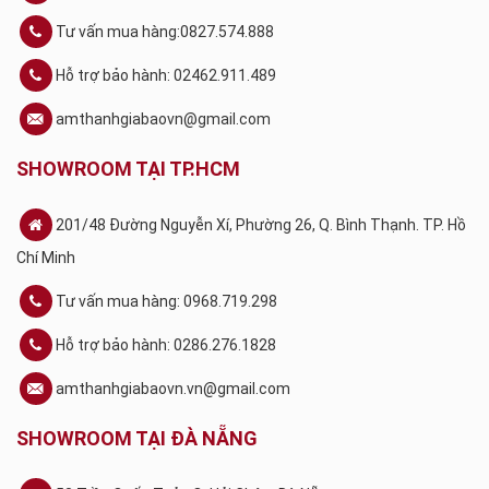
Tư vấn mua hàng:0827.574.888
Hỗ trợ bảo hành: 02462.911.489
amthanhgiabaovn@gmail.com
SHOWROOM TẠI TP.HCM
201/48 Đường Nguyễn Xí, Phường 26, Q. Bình Thạnh. TP. Hồ
Chí Minh
Tư vấn mua hàng: 0968.719.298
Hỗ trợ bảo hành: 0286.276.1828
amthanhgiabaovn.vn@gmail.com
SHOWROOM TẠI ĐÀ NẴNG