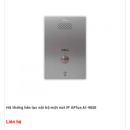
Hệ thống liên lạc nội bộ một nút IP APlus AI-9020
Liên hệ