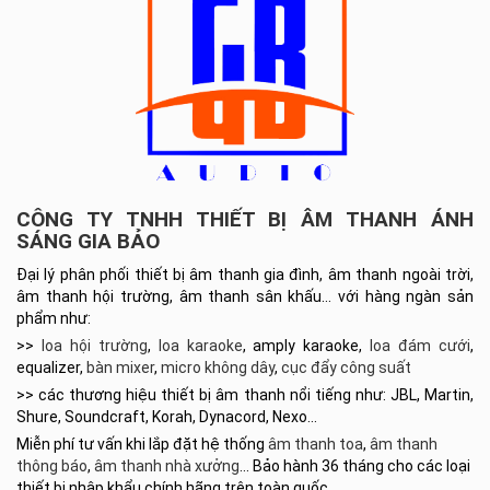
CÔNG TY TNHH THIẾT BỊ ÂM THANH ÁNH
SÁNG GIA BẢO
Đại lý phân phối thiết bị âm thanh gia đình, âm thanh ngoài trời,
âm thanh hội trường, âm thanh sân khấu… với hàng ngàn sản
phẩm như:
>>
loa hội trường
,
loa karaoke
, amply karaoke,
loa đám cưới
,
equalizer,
bàn mixer
,
micro không dây
,
cục đẩy công suất
>> các thương hiệu thiết bị âm thanh nổi tiếng như: JBL, Martin,
Shure, Soundcraft, Korah, Dynacord, Nexo…
Miễn phí tư vấn khi lắp đặt hệ thống
âm thanh toa
,
âm thanh
thông báo
,
âm thanh nhà xưởng
… Bảo hành 36 tháng cho các loại
thiết bị nhập khẩu chính hãng trên toàn quốc.