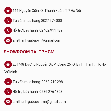
116 Nguyễn Xiển, Q. Thanh Xuân, TP. Hà Nội
Tư vấn mua hàng:0827.574.888
Hỗ trợ bảo hành: 02462.911.489
amthanhgiabaovn@gmail.com
SHOWROOM TẠI TP.HCM
201/48 Đường Nguyễn Xí, Phường 26, Q. Bình Thạnh. TP. Hồ
Chí Minh
Tư vấn mua hàng: 0968.719.298
Hỗ trợ bảo hành: 0286.276.1828
amthanhgiabaovn.vn@gmail.com