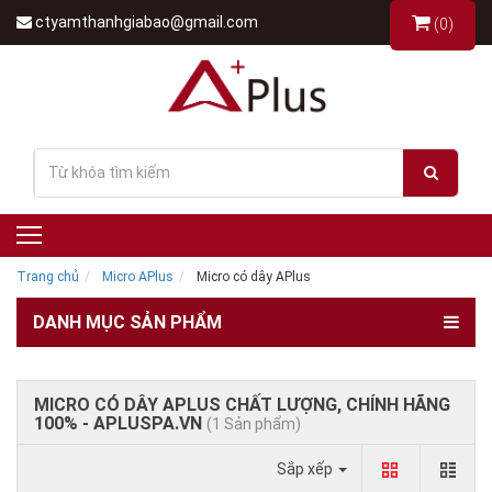
ctyamthanhgiabao@gmail.com
(0)
Trang chủ
Micro APlus
Micro có dây APlus
DANH MỤC SẢN PHẨM
MICRO CÓ DÂY APLUS CHẤT LƯỢNG, CHÍNH HÃNG
100% - APLUSPA.VN
(1 Sản phẩm)
Sắp xếp