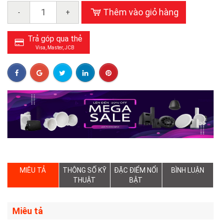
Thêm vào giỏ hàng
-
+
Trả góp qua thẻ
Visa, Master, JCB
MIÊU TẢ
THÔNG SỐ KỸ
ĐẶC ĐIỂM NỔI
BÌNH LUẬN
THUẬT
BẬT
Miêu tả