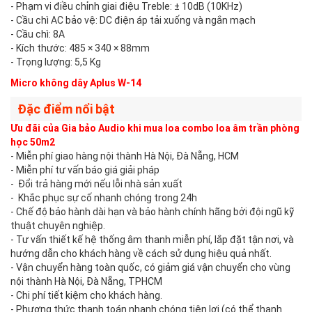
- Phạm vi điều chỉnh giai điệu Treble: ± 10dB (10KHz)
- Cầu chì AC bảo vệ: DC điện áp tải xuống và ngắn mạch
- Cầu chì: 8A
- Kích thước: 485 × 340 × 88mm
- Trọng lượng: 5,5 Kg
Micro không dây Aplus W-14
Đặc điểm nổi bật
Ưu đãi của Gia bảo Audio khi mua loa combo loa âm trần phòng
học 50m2
- Miễn phí giao hàng nội thành Hà Nội, Đà Nẵng, HCM
- Miễn phí tư vấn báo giá giải pháp
- Đổi trả hàng mới nếu lỗi nhà sản xuất
- Khắc phục sự cố nhanh chóng trong 24h
- Chế độ bảo hành dài hạn và bảo hành chính hãng bởi đội ngũ kỹ
thuật chuyên nghiệp.
- Tư vấn thiết kế hệ thống âm thanh miễn phí, lắp đặt tận nơi, và
hướng dẫn cho khách hàng về cách sử dụng hiệu quả nhất.
- Vận chuyển hàng toàn quốc, có giảm giá vận chuyển cho vùng
nội thành Hà Nội, Đà Nẵng, TPHCM
- Chi phí tiết kiệm cho khách hàng.
- Phương thức thanh toán nhanh chóng tiện lợi (có thể thanh