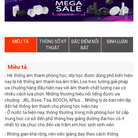
MIÊU TẢ
THÔNG SỐ KỸ
ĐẶC ĐIỂM NỔI
BÌNH LUẬN
THUẬT
BẬT
Miêu tả
- Hệ thống âm thanh phòng học, lớp học được dùng phổ biến hiện
nay là hệ thống âm thanh loa âm trần, Loa treo tường giải pháp
ưa chuộng hàng đầu hiện nay với âm thanh chất lượng cao có
nhiều cách lựa chọn. Những thương hiệu nổi tiếng được ưa
chuộng : JBL, Bose, Toa, BOSCH, APlus.....Những lý do bạn nên lắp
đặt hệ thống âm thanh cho phòng học hiện nay
- Ở nước ta hiện nay, thông thường trong mỗi phòng học từ cấp
trung học cơ sở đến phổ thông hay giảng đường đại học có ít
nhất từ vài chục cho đến vài trăm em học sinh sinh viên.
- Không gian khá rộng, nên việc giảng dạy theo cách thông