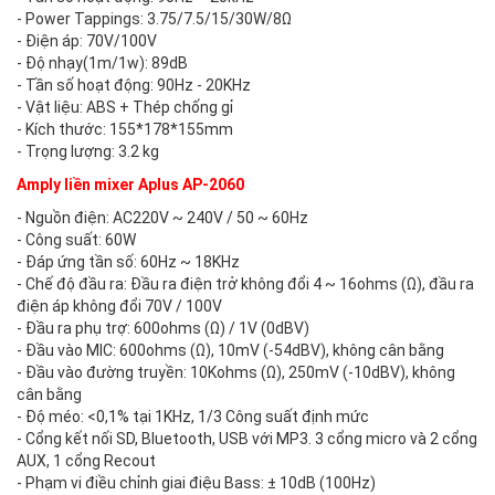
- Power Tappings: 3.75/7.5/15/30W/8Ω
- Điện áp: 70V/100V
- Độ nhạy(1m/1w): 89dB
- Tần số hoạt động: 90Hz - 20KHz
- Vật liệu: ABS + Thép chống gỉ
- Kích thước: 155*178*155mm
- Trọng lượng: 3.2 kg
Amply liền mixer Aplus AP-2060
- Nguồn điện: AC220V ~ 240V / 50 ~ 60Hz
- Công suất: 60W
- Đáp ứng tần số: 60Hz ~ 18KHz
- Chế độ đầu ra: Đầu ra điện trở không đổi 4 ~ 16ohms (Ω), đầu ra
điện áp không đổi 70V / 100V
- Đầu ra phụ trợ: 600ohms (Ω) / 1V (0dBV)
- Đầu vào MIC: 600ohms (Ω), 10mV (-54dBV), không cân bằng
- Đầu vào đường truyền: 10Kohms (Ω), 250mV (-10dBV), không
cân bằng
- Độ méo: <0,1% tại 1KHz, 1/3 Công suất định mức
- Cổng kết nối SD, Bluetooth, USB với MP3. 3 cổng micro và 2 cổng
AUX, 1 cổng Recout
- Phạm vi điều chỉnh giai điệu Bass: ± 10dB (100Hz)