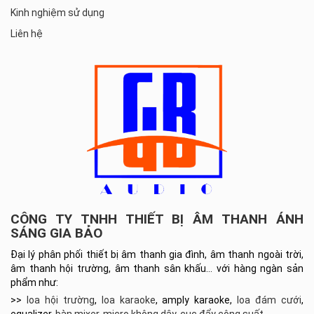
Kinh nghiệm sử dụng
Liên hệ
CÔNG TY TNHH THIẾT BỊ ÂM THANH ÁNH
SÁNG GIA BẢO
Đại lý phân phối thiết bị âm thanh gia đình, âm thanh ngoài trời,
âm thanh hội trường, âm thanh sân khấu… với hàng ngàn sản
phẩm như:
>>
loa hội trường
,
loa karaoke
, amply karaoke,
loa đám cưới
,
equalizer,
bàn mixer
,
micro không dây
,
cục đẩy công suất