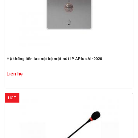
Hệ thống liên lạc nội bộ một nút IP APlus AI-9020
Liên hệ
HOT