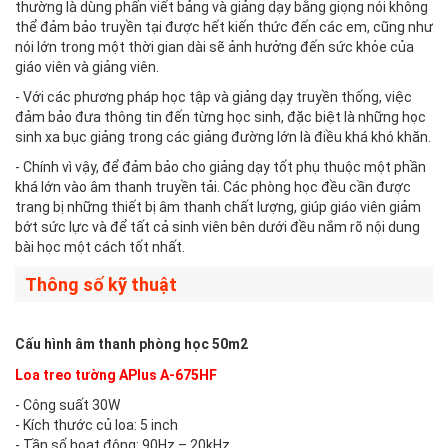
thường là dùng phấn viết bảng và giảng dạy bằng giọng nói không
thể đảm bảo truyền tại được hết kiến thức đến các em, cũng như
nói lớn trong một thời gian dài sẽ ảnh hưởng đến sức khỏe của
giáo viên và giảng viên.
- Với các phương pháp học tập và giảng dạy truyền thống, việc
đảm bảo đưa thông tin đến từng học sinh, đặc biệt là những học
sinh xa bục giảng trong các giảng đường lớn là điều khá khó khăn.
- Chính vì vậy, để đảm bảo cho giảng dạy tốt phụ thuộc một phần
khá lớn vào âm thanh truyền tải. Các phòng học đều cần được
trang bị những thiết bị âm thanh chất lượng, giúp giáo viên giảm
bớt sức lực và để tất cả sinh viên bên dưới đều nắm rõ nội dung
bài học một cách tốt nhất.
Thông số kỹ thuật
Cấu hình âm thanh phòng học 50m2
Loa treo tường APlus A-675HF
- Công suất 30W
- Kích thước củ loa: 5 inch
- Tần số hoạt động: 90Hz – 20kHz