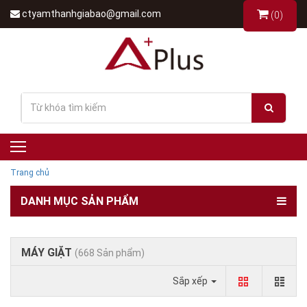
ctyamthanhgiabao@gmail.com
(0)
Trang chủ
DANH MỤC SẢN PHẨM
MÁY GIẶT
(668 Sản phẩm)
Sắp xếp