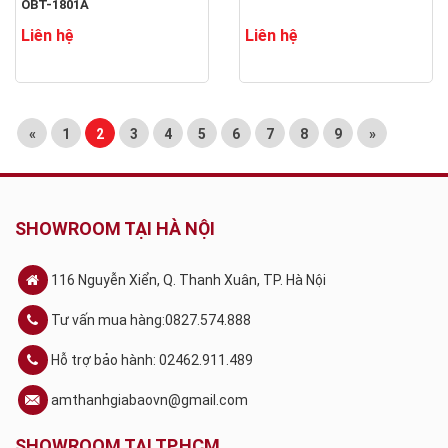
OBT-1801A
Liên hệ
Liên hệ
«
1
2
3
4
5
6
7
8
9
»
SHOWROOM TẠI HÀ NỘI
116 Nguyễn Xiển, Q. Thanh Xuân, TP. Hà Nội
Tư vấn mua hàng:0827.574.888
Hỗ trợ bảo hành: 02462.911.489
amthanhgiabaovn@gmail.com
SHOWROOM TẠI TP.HCM