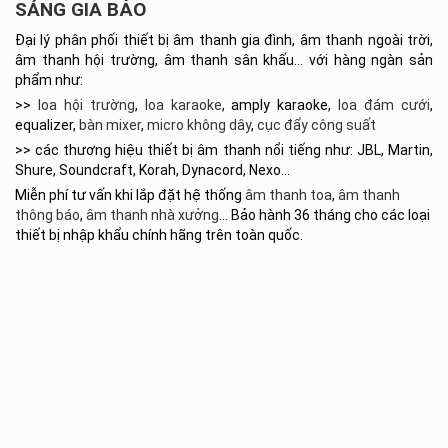
SÁNG GIA BẢO
Đại lý phân phối thiết bị âm thanh gia đình, âm thanh ngoài trời,
âm thanh hội trường, âm thanh sân khấu… với hàng ngàn sản
phẩm như:
>>
loa hội trường
,
loa karaoke
, amply karaoke,
loa đám cưới
,
equalizer,
bàn mixer
,
micro không dây
,
cục đẩy công suất
>> các thương hiệu thiết bị âm thanh nổi tiếng như: JBL, Martin,
Shure, Soundcraft, Korah, Dynacord, Nexo…
Miễn phí tư vấn khi lắp đặt hệ thống
âm thanh toa
,
âm thanh
thông báo
,
âm thanh nhà xưởng
… Bảo hành 36 tháng cho các loại
thiết bị nhập khẩu chính hãng trên toàn quốc.