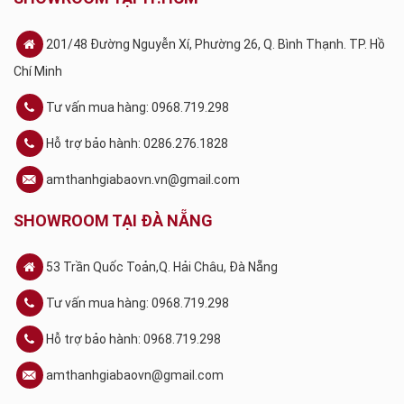
201/48 Đường Nguyễn Xí, Phường 26, Q. Bình Thạnh. TP. Hồ
Chí Minh
Tư vấn mua hàng: 0968.719.298
Hỗ trợ bảo hành: 0286.276.1828
amthanhgiabaovn.vn@gmail.com
SHOWROOM TẠI ĐÀ NẴNG
53 Trần Quốc Toản,Q. Hải Châu, Đà Nẵng
Tư vấn mua hàng: 0968.719.298
Hỗ trợ bảo hành: 0968.719.298
amthanhgiabaovn@gmail.com