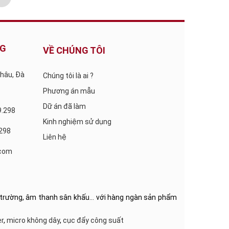
NG
VỀ CHÚNG TÔI
Châu, Đà
Chúng tôi là ai ?
Phương án mẫu
Dữ án đã làm
9.298
Kinh nghiệm sử dụng
.298
Liên hệ
com
hội trường, âm thanh sân khấu… với hàng ngàn sản phẩm
r
,
micro không dây
,
cục đẩy công suất