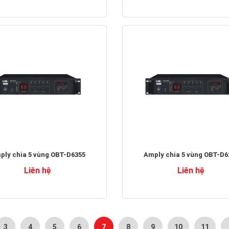
ply chia 5 vùng OBT-D6355
Amply chia 5 vùng OBT-D6
Liên hệ
Liên hệ
3
4
5
6
7
8
9
10
11