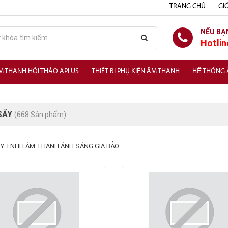
TRANG CHỦ
GIỚ
NẾU BẠ
Hotlin
M THANH HỘI THẢO APLUS
THIẾT BỊ PHỤ KIỆN ÂM THANH
HỆ THỐNG
SẤY
(668 Sản phẩm)
Y TNHH ÂM THANH ÁNH SÁNG GIA BẢO