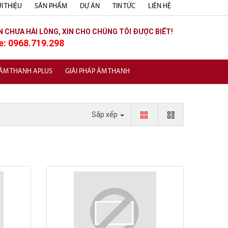
I THIỆU
SẢN PHẨM
DỰ ÁN
TIN TỨC
LIÊN HỆ
N CHƯA HÀI LÒNG, XIN CHO CHÚNG TÔI ĐƯỢC BIẾT!
e: 0968.719.298
 ÂM THANH APLUS
GIẢI PHÁP ÂM THANH
Sắp xếp