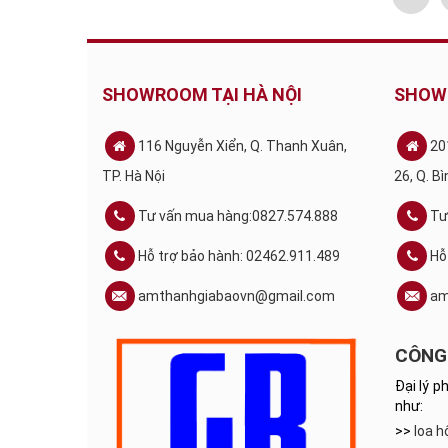
SHOWROOM TẠI HÀ NỘI
SHOW
116 Nguyễn Xiển, Q. Thanh Xuân,
20
TP. Hà Nội
26, Q. B
Tư vấn mua hàng:0827.574.888
Tư
Hỗ trợ bảo hành: 02462.911.489
Hỗ
amthanhgiabaovn@gmail.com
am
CÔNG 
Đại lý p
như:
>>
loa h