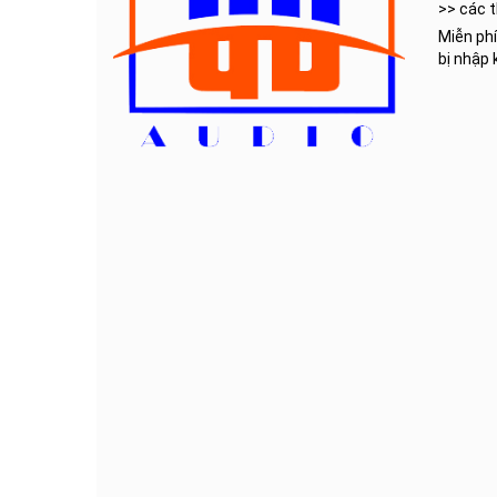
>> các t
Miễn phí
bị nhập 