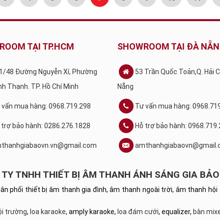
ROOM TẠI TP.HCM
SHOWROOM TẠI ĐÀ NẴ
1/48 Đường Nguyễn Xí, Phường
53 Trần Quốc Toản,Q. Hải 
ình Thạnh. TP. Hồ Chí Minh
Nẵng
 vấn mua hàng: 0968.719.298
Tư vấn mua hàng: 0968.71
 trợ bảo hành: 0286.276.1828
Hỗ trợ bảo hành: 0968.719
thanhgiabaovn.vn@gmail.com
amthanhgiabaovn@gmail.
TY TNHH THIẾT BỊ ÂM THANH ÁNH SÁNG GIA BẢO
hân phối thiết bị âm thanh gia đình, âm thanh ngoài trời, âm thanh 
ội trường
,
loa karaoke
, amply karaoke,
loa đám cưới
, equalizer,
bàn mixe