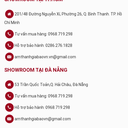
201/48 Đường Nguyễn Xí, Phường 26, Q. Bình Thạnh. TP. Hồ
Chí Minh
Tư vấn mua hàng: 0968.719.298
Hỗ trợ bảo hành: 0286.276.1828
amthanhgiabaovn.vn@gmail.com
SHOWROOM TẠI ĐÀ NẴNG
53 Trần Quốc Toản,Q. Hải Châu, Đà Nẵng
Tư vấn mua hàng: 0968.719.298
Hỗ trợ bảo hành: 0968.719.298
amthanhgiabaovn@gmail.com