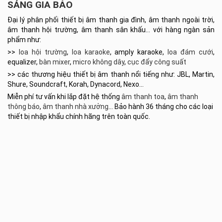
SÁNG GIA BẢO
Đại lý phân phối thiết bị âm thanh gia đình, âm thanh ngoài trời,
âm thanh hội trường, âm thanh sân khấu… với hàng ngàn sản
phẩm như:
>>
loa hội trường
,
loa karaoke
, amply karaoke,
loa đám cưới
,
equalizer,
bàn mixer
,
micro không dây
,
cục đẩy công suất
>> các thương hiệu thiết bị âm thanh nổi tiếng như: JBL, Martin,
Shure, Soundcraft, Korah, Dynacord, Nexo…
Miễn phí tư vấn khi lắp đặt hệ thống
âm thanh toa
,
âm thanh
thông báo
,
âm thanh nhà xưởng
… Bảo hành 36 tháng cho các loại
thiết bị nhập khẩu chính hãng trên toàn quốc.