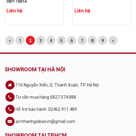
OBT-1801A
Liên hệ
Liên hệ
«
1
2
3
4
5
6
7
8
9
»
SHOWROOM TẠI HÀ NỘI
116 Nguyễn Xiển, Q. Thanh Xuân, TP. Hà Nội
Tư vấn mua hàng:0827.574.888
Hỗ trợ bảo hành: 02462.911.489
amthanhgiabaovn@gmail.com
SHOWROOM TẠI TP.HCM