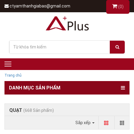
ctyamthanhgiabao@gmail.com
(0)
Trang chủ
DANH MỤC SẢN PHẨM
QUẠT
(668 Sản phẩm)
Sắp xếp