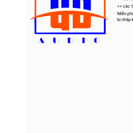
>> các t
Miễn phí
bị nhập 