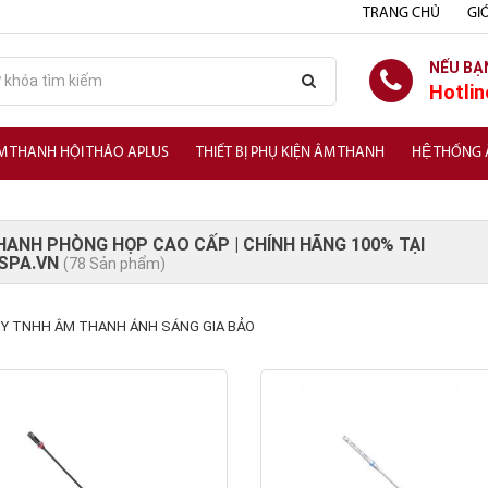
TRANG CHỦ
GIỚ
NẾU BẠ
Hotlin
M THANH HỘI THẢO APLUS
THIẾT BỊ PHỤ KIỆN ÂM THANH
HỆ THỐNG
HANH PHÒNG HỌP CAO CẤP | CHÍNH HÃNG 100% TẠI
SPA.VN
(78 Sản phẩm)
Y TNHH ÂM THANH ÁNH SÁNG GIA BẢO