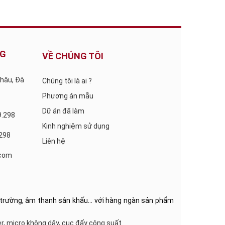
NG
VỀ CHÚNG TÔI
Châu, Đà
Chúng tôi là ai ?
Phương án mẫu
Dữ án đã làm
9.298
Kinh nghiệm sử dụng
.298
Liên hệ
com
hội trường, âm thanh sân khấu… với hàng ngàn sản phẩm
r
,
micro không dây
,
cục đẩy công suất