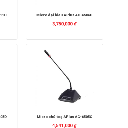
511C
Micro đại biểu APlus AC-6506D
3,750,000 ₫
505D
Micro chủ toạ APlus AC-6505C
4,541,000 ₫