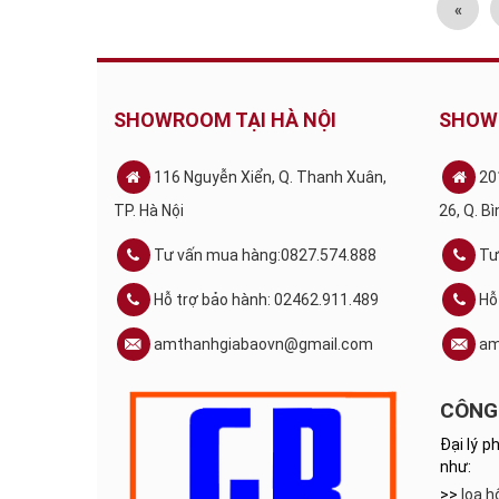
«
SHOWROOM TẠI HÀ NỘI
SHOW
116 Nguyễn Xiển, Q. Thanh Xuân,
20
TP. Hà Nội
26, Q. B
Tư vấn mua hàng:0827.574.888
Tư
Hỗ trợ bảo hành: 02462.911.489
Hỗ
amthanhgiabaovn@gmail.com
am
CÔNG 
Đại lý p
như:
>>
loa h