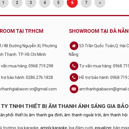
1
2
3
4
5
6
7
»
ROOM TẠI TP.HCM
SHOWROOM TẠI ĐÀ NẴ
1/48 Đường Nguyễn Xí, Phường
53 Trần Quốc Toản,Q. Hải 
ình Thạnh. TP. Hồ Chí Minh
Nẵng
 vấn mua hàng: 0968.719.298
Tư vấn mua hàng: 0968.71
 trợ bảo hành: 0286.276.1828
Hỗ trợ bảo hành: 0968.719
thanhgiabaovn.vn@gmail.com
amthanhgiabaovn@gmail.
TY TNHH THIẾT BỊ ÂM THANH ÁNH SÁNG GIA BẢO
hân phối thiết bị âm thanh gia đình, âm thanh ngoài trời, âm thanh 
ội trường
,
loa karaoke
, amply karaoke,
loa đám cưới
, equalizer,
bàn mixe