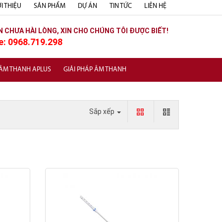
I THIỆU
SẢN PHẨM
DỰ ÁN
TIN TỨC
LIÊN HỆ
N CHƯA HÀI LÒNG, XIN CHO CHÚNG TÔI ĐƯỢC BIẾT!
e: 0968.719.298
 ÂM THANH APLUS
GIẢI PHÁP ÂM THANH
Sắp xếp