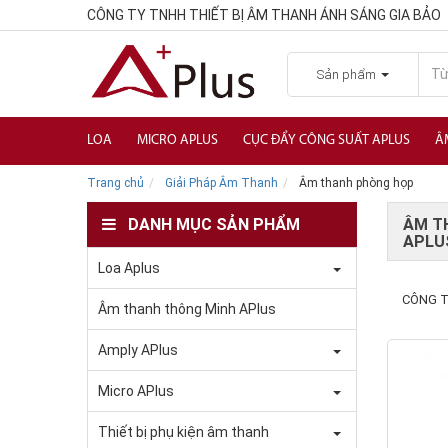
CÔNG TY TNHH THIẾT BỊ ÂM THANH ÁNH SÁNG GIA BẢO
Sản phẩm
LOA
MICRO APLUS
CỤC ĐẨY CÔNG SUẤT APLUS
Â
Trang chủ
Giải Pháp Âm Thanh
Âm thanh phòng họp
DANH MỤC SẢN PHẨM
ÂM T
APLU
Loa Aplus
CÔNG T
Âm thanh thông Minh APlus
Amply APlus
Micro APlus
Thiết bị phụ kiện âm thanh