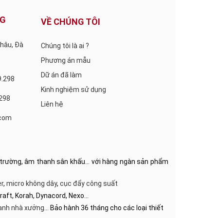
NG
VỀ CHÚNG TÔI
Châu, Đà
Chúng tôi là ai ?
Phương án mẫu
Dữ án đã làm
9.298
Kinh nghiệm sử dụng
.298
Liên hệ
com
hội trường, âm thanh sân khấu… với hàng ngàn sản phẩm
r
,
micro không dây
,
cục đẩy công suất
craft, Korah, Dynacord, Nexo…
anh nhà xưởng
… Bảo hành 36 tháng cho các loại thiết