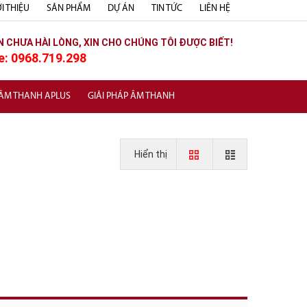
I THIỆU
SẢN PHẨM
DỰ ÁN
TIN TỨC
LIÊN HỆ
N CHƯA HÀI LÒNG, XIN CHO CHÚNG TÔI ĐƯỢC BIẾT!
e: 0968.719.298
 ÂM THANH APLUS
GIẢI PHÁP ÂM THANH
Hiển thị