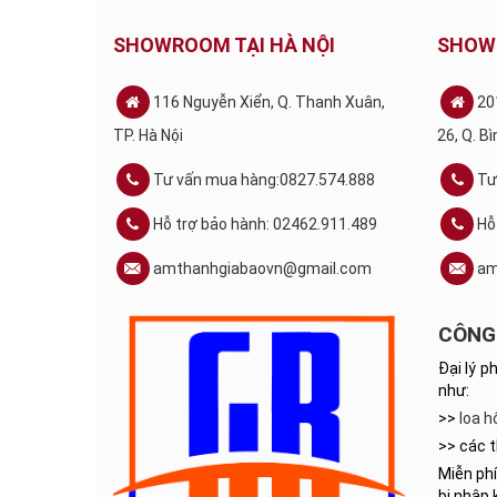
SHOWROOM TẠI HÀ NỘI
SHOW
116 Nguyễn Xiển, Q. Thanh Xuân,
20
TP. Hà Nội
26, Q. B
Tư vấn mua hàng:0827.574.888
Tư
Hỗ trợ bảo hành: 02462.911.489
Hỗ
amthanhgiabaovn@gmail.com
am
CÔNG 
Đại lý p
như:
>>
loa h
>> các t
Miễn phí
bị nhập 