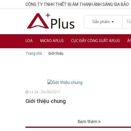
CÔNG TY TNHH THIẾT BỊ ÂM THANH ÁNH SÁNG GIA BẢO
Sản phẩm
LOA
MICRO APLUS
CỤC ĐẨY CÔNG SUẤT APLUS
Â
Trang chủ
Giới thiệu
14:34 - 26/06/2017
Giới thiệu chung
Xem thêm