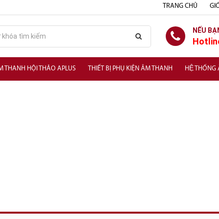
TRANG CHỦ
GIỚ
NẾU BẠ
Hotlin
M THANH HỘI THẢO APLUS
THIẾT BỊ PHỤ KIỆN ÂM THANH
HỆ THỐNG