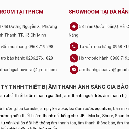
ROOM TẠI TP.HCM
SHOWROOM TẠI ĐÀ NẴ
1/48 Đường Nguyễn Xí, Phường
53 Trần Quốc Toản,Q. Hải 
ình Thạnh. TP. Hồ Chí Minh
Nẵng
 vấn mua hàng: 0968.719.298
Tư vấn mua hàng: 0968.71
 trợ bảo hành: 0286.276.1828
Hỗ trợ bảo hành: 0968.719
thanhgiabaovn.vn@gmail.com
amthanhgiabaovn@gmail.
TY TNHH THIẾT BỊ ÂM THANH ÁNH SÁNG GIA BẢO
hân phối thiết bị âm thanh gia đình, âm thanh ngoài trời, âm thanh 
ội trường
,
loa karaoke
, amply karaoke,
loa đám cưới
, equalizer,
bàn mixe
hương hiệu thiết bị âm thanh nổi tiếng như: JBL, Martin, Shure, Sound
 tư vấn khi lắp đặt hệ thống
âm thanh toa
,
âm thanh thông báo
,
âm th
khẩu chính hãng trên toàn quốc.