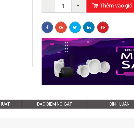
Thêm vào giỏ
-
+
THUẬT
ĐẶC ĐIỂM NỔI BẬT
BÌNH LUẬN