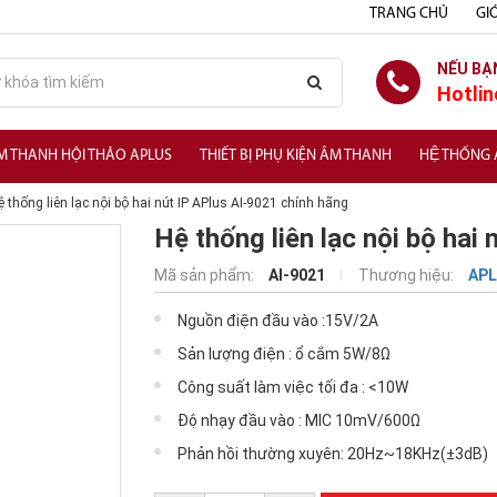
TRANG CHỦ
GIỚ
NẾU BẠ
Hotlin
M THANH HỘI THẢO APLUS
THIẾT BỊ PHỤ KIỆN ÂM THANH
HỆ THỐNG
 thống liên lạc nội bộ hai nút IP APlus AI-9021 chính hãng
Hệ thống liên lạc nội bộ hai
Mã sản phẩm:
AI-9021
Thương hiệu:
AP
Nguồn điện đầu vào :15V/2A
Sản lượng điện : ổ cắm 5W/8Ω
Công suất làm việc tối đa : <10W
Độ nhạy đầu vào : MIC 10mV/600Ω
Phản hồi thường xuyên: 20Hz~18KHz(±3dB)