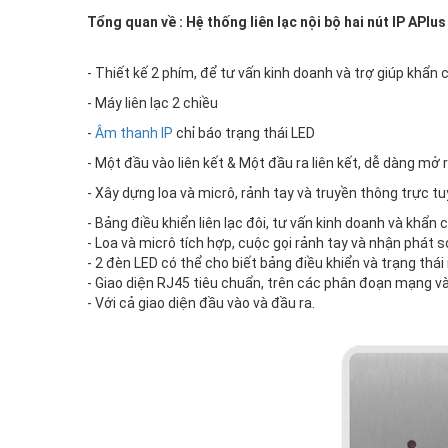
Tổng quan về : Hệ thống liên lạc nội bộ hai nút IP APlu
- Thiết kế 2 phím, để tư vấn kinh doanh và trợ giúp khẩn 
- Máy liên lạc 2 chiều
-
Âm thanh IP
chỉ báo trạng thái LED
- Một đầu vào liên kết & Một đầu ra liên kết, dễ dàng mở 
- Xây dựng loa và micrô, rảnh tay và truyền thông trực t
- Bảng điều khiển liên lạc đôi, tư vấn kinh doanh và khẩn
- Loa và micrô tích hợp, cuộc gọi rảnh tay và nhận phát só
- 2 đèn LED có thể cho biết bảng điều khiển và trạng thá
- Giao diện RJ45 tiêu chuẩn, trên các phân đoạn mạng v
- Với cả giao diện đầu vào và đầu ra.