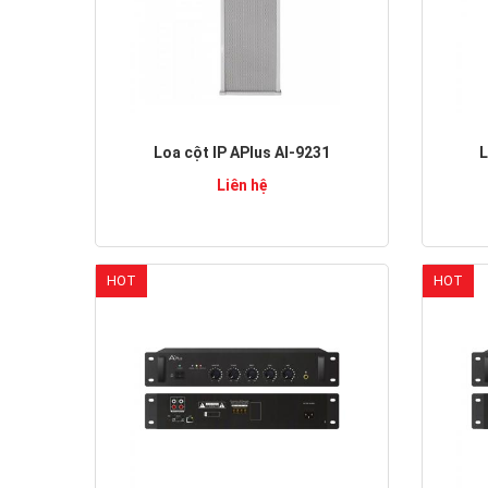
Loa cột IP APlus AI-9231
L
Liên hệ
HOT
HOT