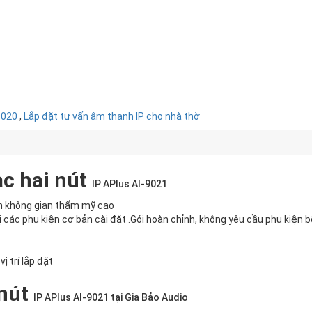
9020
,
Lắp đặt tư vấn âm thanh IP cho nhà thờ
ạc hai nút
IP APlus AI-9021
ến không gian thẩm mỹ cao
 các phụ kiện cơ bản cài đặt .Gói hoàn chỉnh, không yêu cầu phụ kiện 
ị trí lắp đặt
 nút
IP APlus AI-9021
tại Gia Bảo Audio