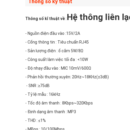
Thông số kỹ thuật
Hệ thông liên l
Thông số kĩ thuật về
:
- Nguồn điện đầu vào :15V/2A
- Cổng thông tin : Tiêu chuẩn RJ45
- Sản lượng điện : ổ cắm 5W/8Ω
- Công suất làm việc tối đa : <10W
- Độ nhạy đầu vào : MIC 10mV/600Ω
- Phản hồi thường xuyên: 20Hz~18KHz(±3dB)
- SNR :≥75dB
- Tỷ lệ mẫu : 16kHz
- Tốc độ âm thanh : 8Kbps~320Kbps
- Định dạng âm thanh : MP3
- THD : ≤1%
- MBps : 10/100Mbps