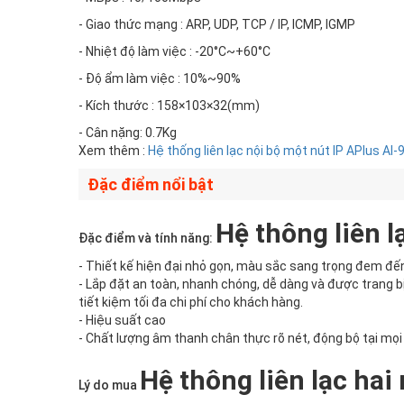
- Giao thức mạng : ARP, UDP, TCP / IP, ICMP, IGMP
- Nhiệt độ làm việc : -20°C~+60°C
- Độ ẩm làm việc : 10%~90%
- Kích thước : 158×103×32(mm)
- Cân nặng: 0.7Kg
Xem thêm :
Hệ thống liên lạc nội bộ một nút IP APlus AI-
Đặc điểm nổi bật
Hệ thông liên l
Đặc điểm và tính năng:
- Thiết kế hiện đại nhỏ gọn, màu sắc sang trọng đem đ
- Lắp đặt an toàn, nhanh chóng, dễ dàng và được trang bị
tiết kiệm tối đa chi phí cho khách hàng.
- Hiệu suất cao
- Chất lượng âm thanh chân thực rõ nét, động bộ tại mọi v
Hệ thông liên lạc hai
Lý do mua