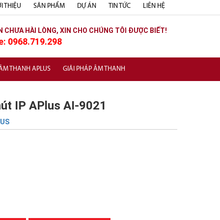
I THIỆU
SẢN PHẨM
DỰ ÁN
TIN TỨC
LIÊN HỆ
N CHƯA HÀI LÒNG, XIN CHO CHÚNG TÔI ĐƯỢC BIẾT!
e: 0968.719.298
 ÂM THANH APLUS
GIẢI PHÁP ÂM THANH
 nút IP APlus AI-9021
LUS