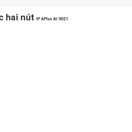
ạc hai nút
IP APlus AI-9021