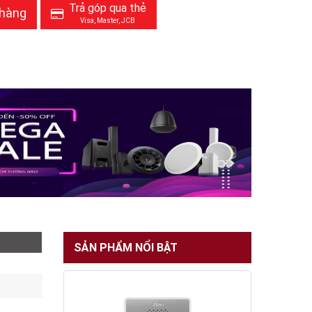
Trả góp qua thẻ
 hàng
Visa, Master, JCB
SẢN PHẨM NỔI BẬT