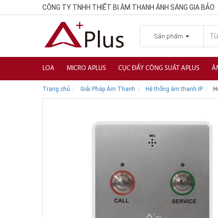
CÔNG TY TNHH THIẾT BỊ ÂM THANH ÁNH SÁNG GIA BẢO
Sản phẩm
LOA
MICRO APLUS
CỤC ĐẨY CÔNG SUẤT APLUS
Â
Trang chủ
Giải Pháp Âm Thanh
Hệ thống âm thanh IP
Hệ