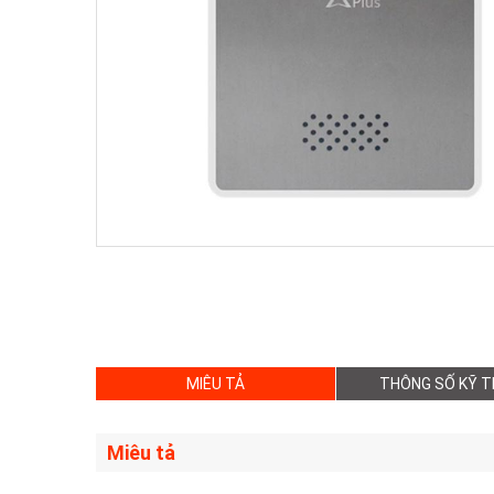
MIÊU TẢ
THÔNG SỐ KỸ 
Miêu tả