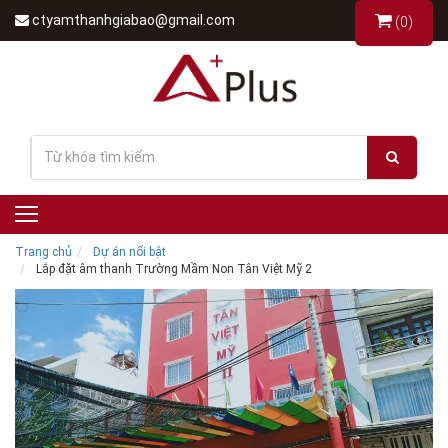
ctyamthanhgiabao@gmail.com
(0)
Trang chủ
Dự án nổi bật
Lắp đặt âm thanh Trường Mầm Non Tân Việt Mỹ 2