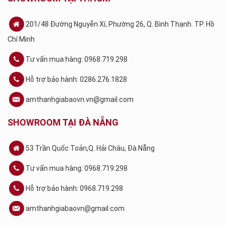
201/48 Đường Nguyễn Xí, Phường 26, Q. Bình Thạnh. TP. Hồ
Chí Minh
Tư vấn mua hàng: 0968.719.298
Hỗ trợ bảo hành: 0286.276.1828
amthanhgiabaovn.vn@gmail.com
SHOWROOM TẠI ĐÀ NẴNG
53 Trần Quốc Toản,Q. Hải Châu, Đà Nẵng
Tư vấn mua hàng: 0968.719.298
Hỗ trợ bảo hành: 0968.719.298
amthanhgiabaovn@gmail.com