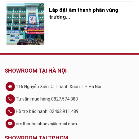
Lắp đặt âm thanh phân vùng
trường...
SHOWROOM TẠI HÀ NỘI
116 Nguyễn Xiển, Q. Thanh Xuân, TP. Hà Nội
Tư vấn mua hàng:0827.574.888
Hỗ trợ bảo hành: 02462.911.489
amthanhgiabaovn@gmail.com
SHOWROOM TẠI TP.HCM