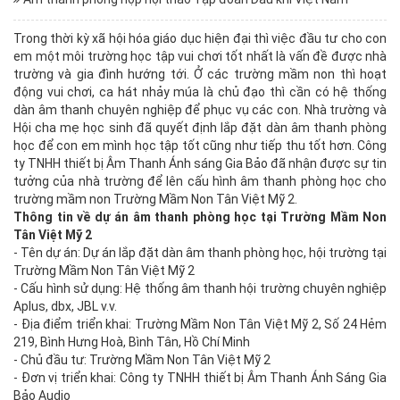
Trong thời kỳ xã hội hóa giáo dục hiện đại thì việc đầu tư cho con
em một môi trường học tập vui chơi tốt nhất là vấn đề được nhà
trường và gia đình hướng tới. Ở các trường mầm non thì hoạt
động vui chơi, ca hát nhảy múa là chủ đạo thì cần có hệ thống
dàn âm thanh chuyên nghiệp để phục vụ các con. Nhà trường và
Hội cha mẹ học sinh đã quyết định lắp đặt dàn âm thanh phòng
học để con em mình học tập tốt cũng như tiếp thu tốt hơn. Công
ty TNHH thiết bị Âm Thanh Ánh sáng Gia Bảo đã nhận được sự tin
tưởng của nhà trường để lên cấu hình âm thanh phòng học cho
trường mầm non Trường Mầm Non Tân Việt Mỹ 2.
Thông tin về dự án âm thanh phòng học tại Trường Mầm Non
Tân Việt Mỹ 2
- Tên dự án: Dự án lắp đặt dàn âm thanh phòng học, hội trường tại
Trường Mầm Non Tân Việt Mỹ 2
- Cấu hình sử dụng: Hệ thống âm thanh hội trường chuyên nghiệp
Aplus, dbx, JBL v.v.
- Địa điểm triển khai: Trường Mầm Non Tân Việt Mỹ 2, Số 24 Hẻm
219, Bình Hưng Hoà, Bình Tân, Hồ Chí Minh
- Chủ đầu tư: Trường Mầm Non Tân Việt Mỹ 2
- Đơn vị triển khai: Công ty TNHH thiết bị Âm Thanh Ánh Sáng Gia
Bảo Audio