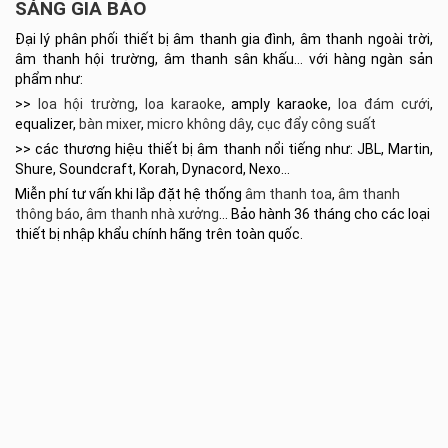
SÁNG GIA BẢO
Đại lý phân phối thiết bị âm thanh gia đình, âm thanh ngoài trời,
âm thanh hội trường, âm thanh sân khấu… với hàng ngàn sản
phẩm như:
>>
loa hội trường
,
loa karaoke
, amply karaoke,
loa đám cưới
,
equalizer,
bàn mixer
,
micro không dây
,
cục đẩy công suất
>> các thương hiệu thiết bị âm thanh nổi tiếng như: JBL, Martin,
Shure, Soundcraft, Korah, Dynacord, Nexo…
Miễn phí tư vấn khi lắp đặt hệ thống
âm thanh toa
,
âm thanh
thông báo
,
âm thanh nhà xưởng
… Bảo hành 36 tháng cho các loại
thiết bị nhập khẩu chính hãng trên toàn quốc.