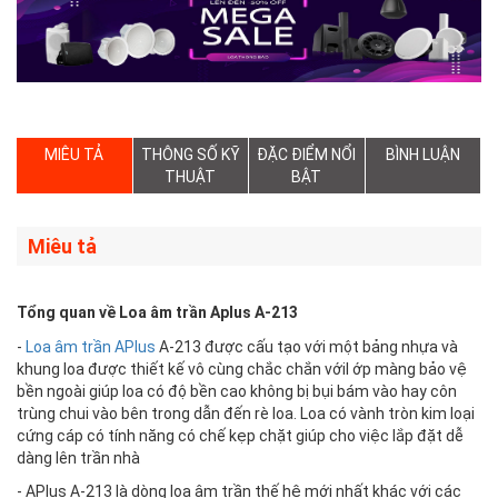
MIÊU TẢ
THÔNG SỐ KỸ
ĐẶC ĐIỂM NỔI
BÌNH LUẬN
THUẬT
BẬT
Miêu tả
Tổng quan về Loa âm trần Aplus A-213
-
Loa âm trần APlus
A-213 được cấu tạo với một bảng nhựa và
khung loa được thiết kế vô cùng chắc chắn vớil ớp màng bảo vệ
bền ngoài giúp loa có độ bền cao không bị bụi bám vào hay côn
trùng chui vào bên trong dẫn đến rè loa. Loa có vành tròn kim loại
cứng cáp có tính năng có chế kẹp chặt giúp cho việc lắp đặt dễ
dàng lên trần nhà
- APlus A-213 là dòng loa âm trần thế hệ mới nhất khác với các