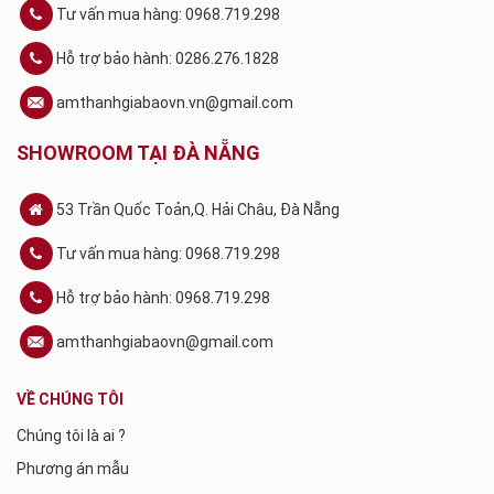
Tư vấn mua hàng: 0968.719.298
Hỗ trợ bảo hành: 0286.276.1828
amthanhgiabaovn.vn@gmail.com
SHOWROOM TẠI ĐÀ NẴNG
53 Trần Quốc Toản,Q. Hải Châu, Đà Nẵng
Tư vấn mua hàng: 0968.719.298
Hỗ trợ bảo hành: 0968.719.298
amthanhgiabaovn@gmail.com
VỀ CHÚNG TÔI
Chúng tôi là ai ?
Phương án mẫu