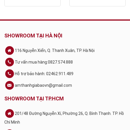
SHOWROOM TẠI HÀ NỘI
116 Nguyễn Xiển, Q. Thanh Xuân, TP. Hà Nội
Tư vấn mua hàng:0827.574.888
Hỗ trợ bảo hành: 02462.911.489
amthanhgiabaovn@gmail.com
SHOWROOM TẠI TP.HCM
201/48 Đường Nguyễn Xí, Phường 26, Q. Bình Thạnh. TP. Hồ
Chí Minh