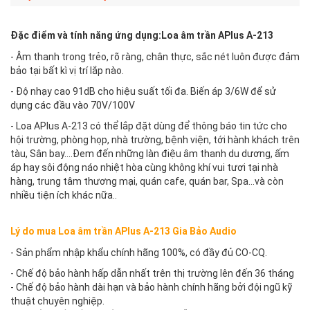
Đặc điểm và tính năng ứng dụng:Loa âm trần APlus A-213
- Âm thanh trong trẻo, rõ ràng, chân thực, sắc nét luôn được đảm
bảo tại bất kì vị trí lắp nào.
- Độ nhạy cao 91dB cho hiệu suất tối đa. Biến áp 3/6W để sử
dụng các đầu vào 70V/100V
- Loa APlus A-213 có thể lắp đặt dùng để thông báo tin tức cho
hội trường, phòng họp, nhà trường, bệnh viện, tới hành khách trên
tàu, Sân bay….Đem đến những làn điệu âm thanh du dương, ấm
áp hay sôi động náo nhiệt hòa cùng không khí vui tươi tại nhà
hàng, trung tâm thương mại, quán cafe, quán bar, Spa…và còn
nhiều tiện ích khác nữa..
Lý do mua Loa âm trần APlus A-213 Gia Bảo Audio
- Sản phẩm nhập khẩu chính hãng 100%, có đầy đủ CO-CQ.
- Chế độ bảo hành hấp dẫn nhất trên thị trường lên đến 36 tháng
- Chế độ bảo hành dài hạn và bảo hành chính hãng bởi đội ngũ kỹ
thuật chuyên nghiệp.