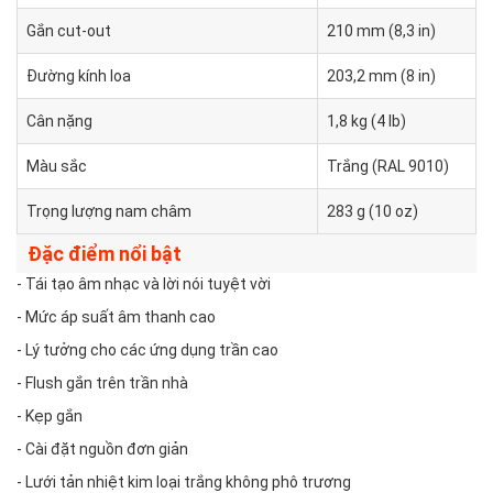
Gắn cut-out
210 mm (8,3 in)
Đường kính loa
203,2 mm (8 in)
Cân nặng
1,8 kg (4 lb)
Màu sắc
Trắng (RAL 9010)
Trọng lượng nam châm
283 g (10 oz)
Đặc điểm nổi bật
- Tái tạo âm nhạc và lời nói tuyệt vời
- Mức áp suất âm thanh cao
- Lý tưởng cho các ứng dụng trần cao
- Flush gắn trên trần nhà
- Kẹp gắn
- Cài đặt nguồn đơn giản
- Lưới tản nhiệt kim loại trắng không phô trương