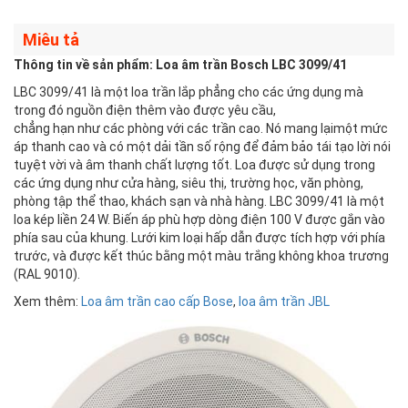
Miêu tả
Thông tin về sản phẩm: Loa âm trần Bosch LBC 3099/41
LBC 3099/41 là một loa trần lắp phẳng cho các ứng dụng mà
trong đó nguồn điện thêm vào được yêu cầu,
chẳng hạn như các phòng với các trần cao. Nó mang lạimột mức
áp thanh cao và có một dải tần số rộng để đảm
bảo tái tạo lời nói
tuyệt vời và âm thanh chất lượng tốt. Loa được sử dụng trong
các ứng dụng như cửa hàng,
siêu thị, trường học, văn phòng,
phòng tập thể thao, khách sạn và nhà hàng. LBC 3099/41 là một
loa kép liền 24 W. Biến áp phù hợp dòng điện 100 V được gắn vào
phía sau của khung. Lưới kim loại hấp dẫn được tích hợp với phía
trước, và được kết thúc bằng một màu trắng không khoa trương
(RAL 9010).
Xem thêm:
Loa âm trần cao cấp Bose
,
loa âm trần JBL