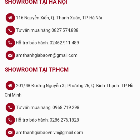
SHOWROOM TẠI HÀ NỘI
116 Nguyễn Xiển, Q. Thanh Xuân, TP. Hà Nội
Tư vấn mua hàng:0827.574.888
Hỗ trợ bảo hành: 02462.911.489
amthanhgiabaovn@gmail.com
SHOWROOM TẠI TP.HCM
201/48 Đường Nguyễn Xí, Phường 26, Q. Bình Thạnh. TP. Hồ
Chí Minh
Tư vấn mua hàng: 0968.719.298
Hỗ trợ bảo hành: 0286.276.1828
amthanhgiabaovn.vn@gmail.com