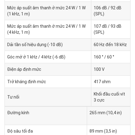
Mức áp suất âm thanh ở mức 24 W / 1 W
106 dB / 92 dB
(1 kHz, 1 m)
(SPL)
Mức áp suất âm thanh ở mức 24 W / 1 W
107 dB / 93 dB
(4 kHz, 1 m)
(SPL)
Dải tần số hiệu dụng (-10 dB)
60 Hz đến 18 kHz
Góc mở ở 1 kHz / 4 kHz (-6 dB)
160 ° / 60 °
Điện áp định mức
100 V
Trở kháng định mức
417 ohm
Khối đầu cuối vít
Tư nối
3 cực
Đường kính
265 mm (10,4 in)
Độ sâu tối đa
89 mm (3,5 in)