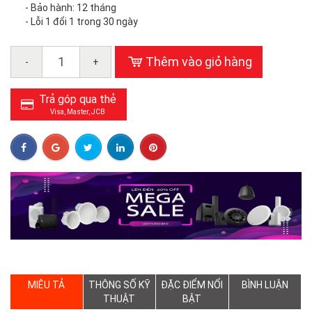
- Bảo hành: 12 tháng
- Lỗi 1 đổi 1 trong 30 ngày
Thêm vào giỏ hàng
-
+
Trả góp qua thẻ
Visa, Master, JCB
MIÊU TẢ
THÔNG SỐ KỸ
ĐẶC ĐIỂM NỔI
BÌNH LUẬN
THUẬT
BẬT