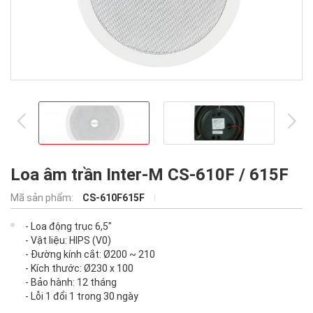
prev
ne
Loa âm trần Inter-M CS-610F / 615F
Mã sản phẩm:
CS-610F615F
- Loa động trục 6,5"
- Vật liệu: HIPS (V0)
- Đường kính cắt: Ø200 ~ 210
- Kích thước: Ø230 x 100
- Bảo hành: 12 tháng
- Lỗi 1 đổi 1 trong 30 ngày