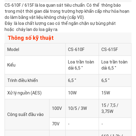
CS-610F / 615F là loa quan sát tiêu chuẩn. Có thể thông báo
trong một thời gian dài trong trường hợp khẩn cấp như hỏa hoạn
do làm bằng vật liệu không cháy (cấp V0).
Đây là loa chất lượng cao có thể ngăn chặn sự bùng phát
hoặc cháy lan do loa gây ra.
Thông số kỹ thuật
Model
CS-610F
CS-615F
Loa trần toàn
Loa trần toàn
Kiểu
dải 6,5 "
dải 6,5 "
Trình điều khiển
6,5 "
6,5 "
Xử lý nguồn (AES)
10W
15W
15 / 7,5 /
100V
10/5 / 3W
3,75W
Công suất đầu vào
70V
-
-