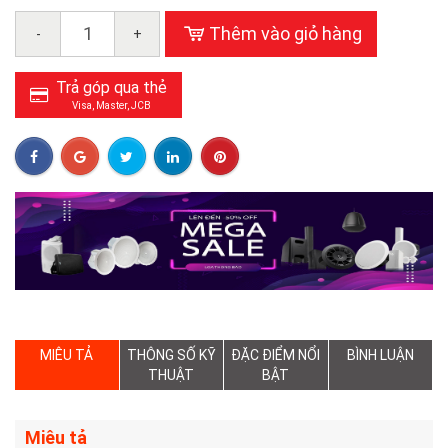
Thêm vào giỏ hàng
-
+
Trả góp qua thẻ
Visa, Master, JCB
MIÊU TẢ
THÔNG SỐ KỸ
ĐẶC ĐIỂM NỔI
BÌNH LUẬN
THUẬT
BẬT
Miêu tả