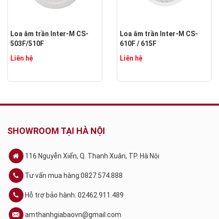
Loa âm trần Inter-M CS-
Loa âm trần Inter-M CS-
503F/510F
610F / 615F
Liên hệ
Liên hệ
SHOWROOM TẠI HÀ NỘI
116 Nguyễn Xiển, Q. Thanh Xuân, TP. Hà Nội
Tư vấn mua hàng:0827.574.888
Hỗ trợ bảo hành: 02462.911.489
amthanhgiabaovn@gmail.com