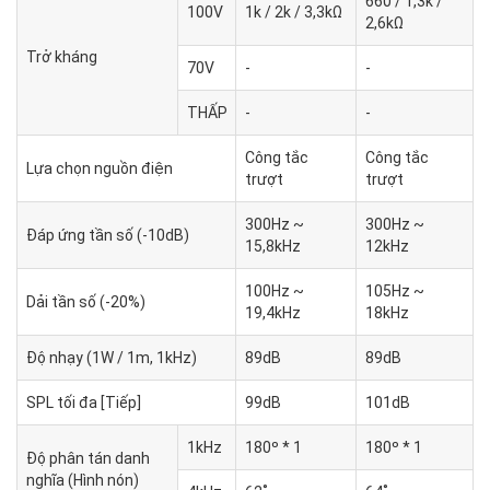
660 / 1,3k /
100V
1k / 2k / 3,3kΩ
2,6kΩ
Trở kháng
70V
-
-
THẤP
-
-
Công tắc
Công tắc
Lựa chọn nguồn điện
trượt
trượt
300Hz ~
300Hz ~
Đáp ứng tần số (-10dB)
15,8kHz
12kHz
100Hz ~
105Hz ~
Dải tần số (-20%)
19,4kHz
18kHz
Độ nhạy (1W / 1m, 1kHz)
89dB
89dB
SPL tối đa [Tiếp]
99dB
101dB
1kHz
180º * 1
180º * 1
Độ phân tán danh
nghĩa (Hình nón)