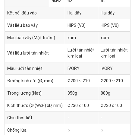
4kHz
62˚
64˚
Kết nối đầu vào
Hai dây
Hai dây
Vật liệu bao vây
HIPS (V0)
HIPS (V0)
Màu bao vây (Mặt trước)
xám
xám
Lưới tản nhiệt
Lưới tản nhiệt
Vật liệu lưới tản nhiệt
kim loại
kim loại
Màu lưới tản nhiệt
IVORY
IVORY
Đường kính cắt (Ø, mm)
Ø200 ~ 210
Ø200 ~ 210
Trọng lượng (Net)
850g
880g
Kích thước (Ø (WxH) xD, mm)
Ø230 x 100
Ø230 x 100
Chịu thời tiết
-
-
Chống lửa
○
○