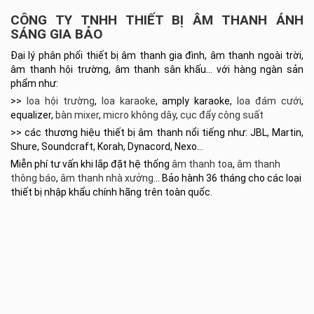
CÔNG TY TNHH THIẾT BỊ ÂM THANH ÁNH
SÁNG GIA BẢO
Đại lý phân phối thiết bị âm thanh gia đình, âm thanh ngoài trời,
âm thanh hội trường, âm thanh sân khấu… với hàng ngàn sản
phẩm như:
>>
loa hội trường
,
loa karaoke
, amply karaoke,
loa đám cưới
,
equalizer,
bàn mixer
,
micro không dây
,
cục đẩy công suất
>> các thương hiệu thiết bị âm thanh nổi tiếng như: JBL, Martin,
Shure, Soundcraft, Korah, Dynacord, Nexo…
Miễn phí tư vấn khi lắp đặt hệ thống
âm thanh toa
,
âm thanh
thông báo
,
âm thanh nhà xưởng
… Bảo hành 36 tháng cho các loại
thiết bị nhập khẩu chính hãng trên toàn quốc.