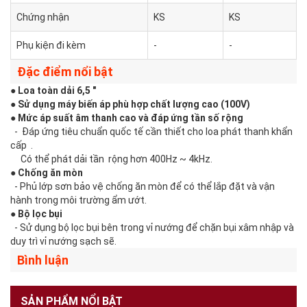
Chứng nhận
KS
KS
Phụ kiện đi kèm
-
-
Đặc điểm nổi bật
● Loa toàn dải 6,5 "
● Sử dụng máy biến áp phù hợp chất lượng cao (100V)
● Mức áp suất âm thanh cao và đáp ứng tần số rộng
- Đáp ứng tiêu chuẩn quốc tế cần thiết cho loa phát thanh khẩn
cấp .
Có thể phát dải tần rộng hơn 400Hz ~ 4kHz.
● Chống ăn mòn
- Phủ lớp sơn bảo vệ chống ăn mòn để có thể lắp đặt và vận
hành trong môi trường ẩm ướt.
● Bộ lọc bụi
- Sử dụng bộ lọc bụi bên trong vỉ nướng để chặn bụi xâm nhập và
duy trì vỉ nướng sạch sẽ.
Bình luận
SẢN PHẨM NỔI BẬT