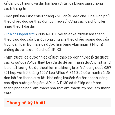
kế dạng cột mỏng và dài, hài hoà với tất cả không gian phong
cách trang trí
- Góc phủ loa 145° chiều ngang x 20° chiều dọc cho 1 loa. Góc phủ
theo chiều dọc sẽ thay đổi tuỳ theo số lượng các loa chồng lên
nhau theo 1 dải dài.
-
Loa cột ngoài trời
APlus A-E130 với thiết kế truyền âm thanh
theo trục dọc của loa, độ rông phủ âm theo chiều ngang dọc của
trục loa. Toàn bộ thân loa được làm bằng Aluminium ( Nhôm)
chống được nước tiêu chuẩn IP-X3.
- Mặt trươc loa được thiết kế lưới thép có kích thước lỗ đã được
các kỹ sư của APlus thiết kế vừa đủ để âm thanh được phát ra từ
loa chất lượng. Có độ thoát lớn mà không bị bí. Với công suất 30W
kết hợp với trở kháng 100V. Loa APlus A-E110 có sức mạnh và độ
đàn hồi âm thanh cực tốt. Khả năng khuếch đại âm thanh, nâng
cao định hướng sóng âm. APlus A-E130 có thể lắp đặt ở âm
thanh phòng họp, âm thanh nhà thờ, âm thanh lớp học, âm thanh
café…
Thông số kỹ thuật