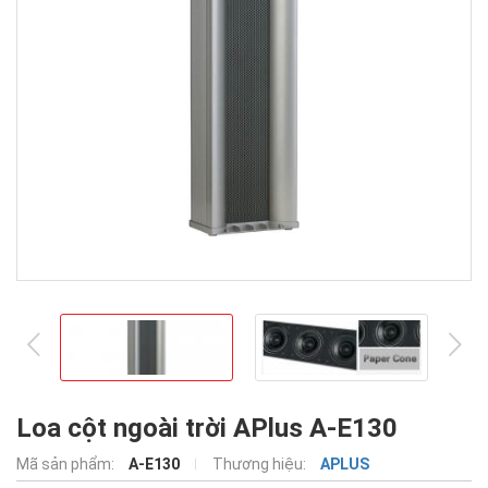
prev
ne
Loa cột ngoài trời APlus A-E130
Mã sản phẩm:
A-E130
Thương hiệu:
APLUS