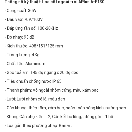
Thông số kỹ thuật: Loa cột ngoài trời APlus A-E130
- Công suất: 30W
- Đầu vào: 70V/100V
- Đáp ứng tần số: 100-20KHz
- Độ nhạy: 93 dB
- Kích thước: 498*151*125 mm
- Trọng lượng: 4 Kg
- Chất liệu: Aluminium
- Góc toả âm: 145 độ ngang x 20 độ dọc
- Tiêu chuẩn chống nước IP 65
- Thành phẩm: Vỏ ngoài nhôm cứng, màu xám bạc
- Lưới: Lưới nhôm có lỗ, màu đen
- Gắn khung: thép tấm, xám bạc, hoàn toàn bằng kính, nướng sơn
- Khung Gắn phụ kiện ... 2, Gắn kết bu lông, , đóng gói ... 1 bộ
- Loa gắn theo phương pháp: Bắn vít