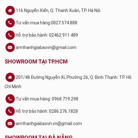
116 Nguyễn Xiển, Q. Thanh Xuân, TP. Hà Nội
Tư vấn mua hàng:0827.574.888
Hỗ trợ bảo hành: 02462.911.489
amthanhgiabaovn@gmail.com
SHOWROOM TẠI TP.HCM
201/48 Đường Nguyễn Xí, Phường 26, Q. Bình Thạnh. TP. Hồ
Chí Minh
Tư vấn mua hàng: 0968.719.298
Hỗ trợ bảo hành: 0286.276.1828
amthanhgiabaovn.vn@gmail.com
SHOWROOM TẠI ĐÀ NẴNG