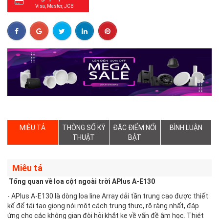
Visa, Master, JCB
MIÊU TẢ
THÔNG SỐ KỸ
ĐẶC ĐIỂM NỔI
BÌNH LUẬN
THUẬT
BẬT
Miêu tả
Tổng quan về loa cột ngoài trời APlus A-E130
- APlus A-E130 là dòng loa line Array dải tần trung cao được thiết
kế để tái tạo giọng nói một cách trung thực, rõ ràng nhất, đáp
ứng cho các không gian đòi hỏi khắt ke về vấn đề âm học. Thiét