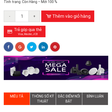
Tình trạng: Còn Hàng – Mới 100 %
Thêm vào giỏ hàng
-
+
Trả góp qua thẻ
Visa, Master, JCB
MIÊU TẢ
THÔNG SỐ KỸ
ĐẶC ĐIỂM NỔI
BÌNH LUẬN
THUẬT
BẬT