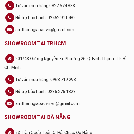
Tư vấn mua hàng:0827.574.888
Hỗ trợ bảo hành: 02462.911.489
amthanhgiabaovn@gmail.com
SHOWROOM TẠI TP.HCM
201/48 Đường Nguyễn Xí, Phường 26, Q. Bình Thạnh. TP. Hồ
Chí Minh
Tư vấn mua hàng: 0968.719.298
Hỗ trợ bảo hành: 0286.276.1828
amthanhgiabaovn.vn@gmail.com
SHOWROOM TẠI ĐÀ NẴNG
53 Trần Quốc Toản,Q. Hải Châu, Đà Nẵng