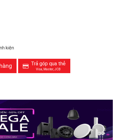
inh kiện
Trả góp qua thẻ
 hàng
Visa, Master, JCB