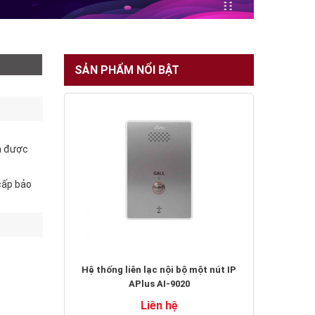
SẢN PHẨM NỔI BẬT
a được
cấp bảo
Hệ thống liên lạc nội bộ một nút IP
APlus AI-9020
Liên hệ