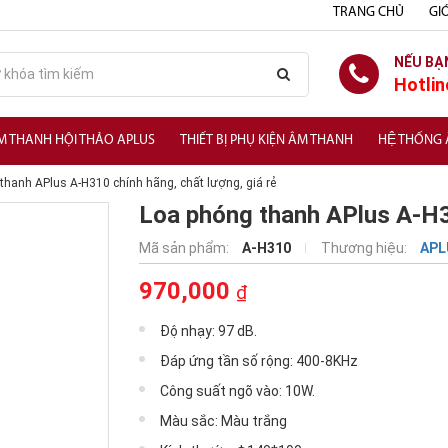
TRANG CHỦ
GIỚ
NẾU BẠ
Hotlin
M THANH HỘI THẢO APLUS
THIẾT BỊ PHỤ KIỆN ÂM THANH
HỆ THỐNG
thanh APlus A-H310 chính hãng, chất lượng, giá rẻ
Loa phóng thanh APlus A-H
Mã sản phẩm:
A-H310
Thương hiệu:
APL
970,000
₫
Độ nhạy: 97 dB.
Đáp ứng tần số rộng: 400-8KHz
Công suất ngõ vào: 10W.
Màu sắc: Màu trắng