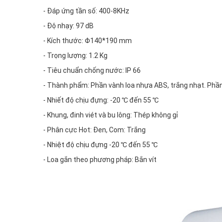
- Đáp ứng tần số: 400-8KHz
- Độ nhạy: 97 dB
- Kích thước: Φ140*190 mm
- Trọng lượng: 1.2 Kg
- Tiêu chuẩn chống nước: IP 66
- Thành phẩm: Phần vành loa nhựa ABS, trắng nhạt. Phần
- Nhiết độ chịu đựng: -20 ℃ đến 55 ℃
- Khung, đinh viét và bu lông: Thép không gỉ
- Phân cực Hot: Đen, Com: Trắng
- Nhiệt độ chịu đựng -20 ℃ đến 55 ℃
- Loa gắn theo phương pháp: Bắn vít