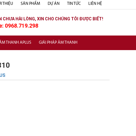
I THIỆU
SẢN PHẨM
DỰ ÁN
TIN TỨC
LIÊN HỆ
N CHƯA HÀI LÒNG, XIN CHO CHÚNG TÔI ĐƯỢC BIẾT!
e: 0968.719.298
 ÂM THANH APLUS
GIẢI PHÁP ÂM THANH
310
US