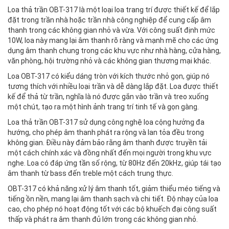
Loa thả trần OBT-317 là một loại loa trang trí được thiết kế để lắp
đặt trong trần nhà hoặc trần nhà công nghiệp để cung cấp âm
thanh trong các không gian nhỏ và vừa. Với công suất định mức
10W, loa này mang lại âm thanh rõ ràng và mạnh mẽ cho các ứng
dụng âm thanh chung trong các khu vực như nhà hàng, cửa hàng,
văn phòng, hội trường nhỏ và các không gian thương mại khác.
Loa OBT-317 có kiểu dáng tròn với kích thước nhỏ gọn, giúp nó
tương thích với nhiều loại trần và dễ dàng lắp đặt. Loa được thiết
kế để thả từ trần, nghĩa là nó được gắn vào trần và treo xuống
một chút, tạo ra một hình ảnh trang trí tinh tế và gọn gàng.
Loa thả trần OBT-317 sử dụng công nghệ loa cộng hưởng đa
hướng, cho phép âm thanh phát ra rộng và lan tỏa đều trong
không gian. Điều này đảm bảo rằng âm thanh được truyền tải
một cách chính xác và đồng nhất đến mọi người trong khu vực
nghe. Loa có đáp ứng tần số rộng, từ 80Hz đến 20kHz, giúp tái tạo
âm thanh từ bass đến treble một cách trung thực.
OBT-317 có khả năng xử lý âm thanh tốt, giảm thiểu méo tiếng và
tiếng ồn nền, mang lại âm thanh sạch và chi tiết. Độ nhạy của loa
cao, cho phép nó hoạt động tốt với các bộ khuếch đại công suất
thấp và phát ra âm thanh đủ lớn trong các không gian nhỏ.