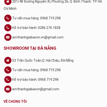
201/48 Đường Nguyễn Xí, Phường 26, Q. Bình Thạnh. TP. Hồ
Chí Minh
Tư vấn mua hàng: 0968.719.298
Hỗ trợ bảo hành: 0286.276.1828
amthanhgiabaovn.vn@gmail.com
SHOWROOM TẠI ĐÀ NẴNG
53 Trần Quốc Toản,Q. Hải Châu, Đà Nẵng
Tư vấn mua hàng: 0968.719.298
Hỗ trợ bảo hành: 0968.719.298
amthanhgiabaovn@gmail.com
VỀ CHÚNG TÔI