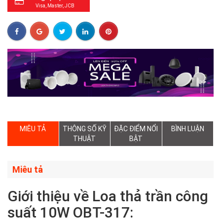
Visa, Master, JCB
MIÊU TẢ
THÔNG SỐ KỸ
ĐẶC ĐIỂM NỔI
BÌNH LUẬN
THUẬT
BẬT
Miêu tả
Giới thiệu về Loa thả trần công
suất 10W OBT-317: