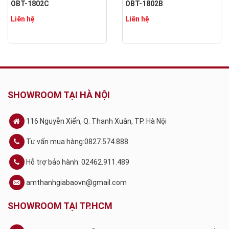
OBT-1802C
OBT-1802B
Liên hệ
Liên hệ
SHOWROOM TẠI HÀ NỘI
116 Nguyễn Xiển, Q. Thanh Xuân, TP. Hà Nội
Tư vấn mua hàng:0827.574.888
Hỗ trợ bảo hành: 02462.911.489
amthanhgiabaovn@gmail.com
SHOWROOM TẠI TP.HCM