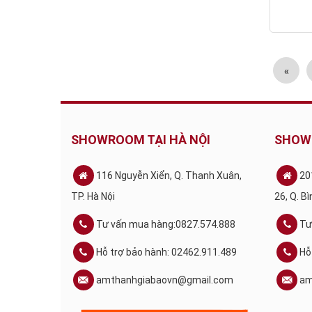
«
SHOWROOM TẠI HÀ NỘI
SHOW
116 Nguyễn Xiển, Q. Thanh Xuân,
20
TP. Hà Nội
26, Q. B
Tư vấn mua hàng:0827.574.888
Tư
Hỗ trợ bảo hành: 02462.911.489
Hỗ
amthanhgiabaovn@gmail.com
am