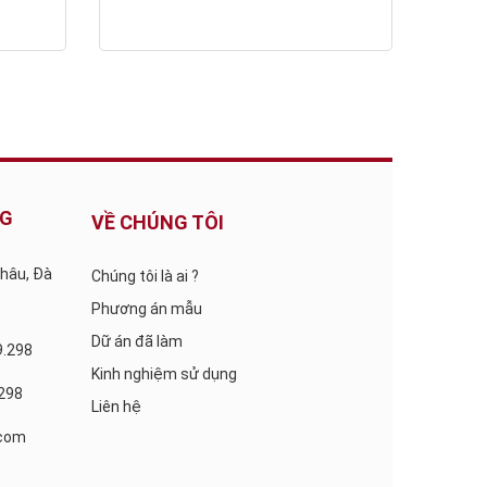
NG
VỀ CHÚNG TÔI
Châu, Đà
Chúng tôi là ai ?
Phương án mẫu
Dữ án đã làm
9.298
Kinh nghiệm sử dụng
.298
Liên hệ
com