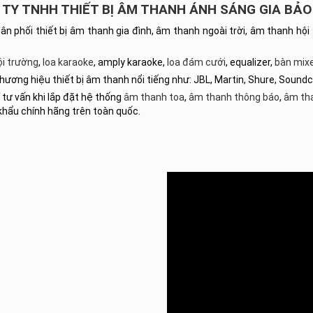
TY TNHH THIẾT BỊ ÂM THANH ÁNH SÁNG GIA BẢO
hân phối thiết bị âm thanh gia đình, âm thanh ngoài trời, âm thanh 
ội trường
,
loa karaoke
, amply karaoke,
loa đám cưới
, equalizer,
bàn mixe
hương hiệu thiết bị âm thanh nổi tiếng như: JBL, Martin, Shure, Sound
 tư vấn khi lắp đặt hệ thống
âm thanh toa
,
âm thanh thông báo
,
âm th
khẩu chính hãng trên toàn quốc.