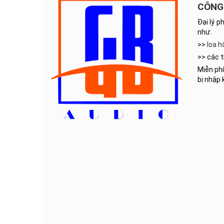
CÔNG 
Đại lý p
như:
>>
loa h
>> các t
Miễn phí
bị nhập 