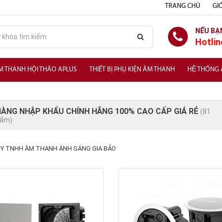
TRANG CHỦ
GIỚ
NẾU BẠ
Hotlin
M THANH HỘI THẢO APLUS
THIẾT BỊ PHỤ KIỆN ÂM THANH
HỆ THỐNG
ÀNG NHẬP KHẨU CHÍNH HÃNG 100% CAO CẤP GIÁ RẺ
(81
hẩm)
Y TNHH ÂM THANH ÁNH SÁNG GIA BẢO