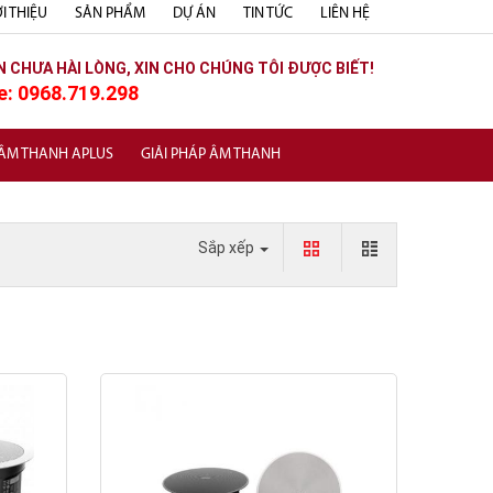
I THIỆU
SẢN PHẨM
DỰ ÁN
TIN TỨC
LIÊN HỆ
N CHƯA HÀI LÒNG, XIN CHO CHÚNG TÔI ĐƯỢC BIẾT!
e: 0968.719.298
 ÂM THANH APLUS
GIẢI PHÁP ÂM THANH
Sắp xếp