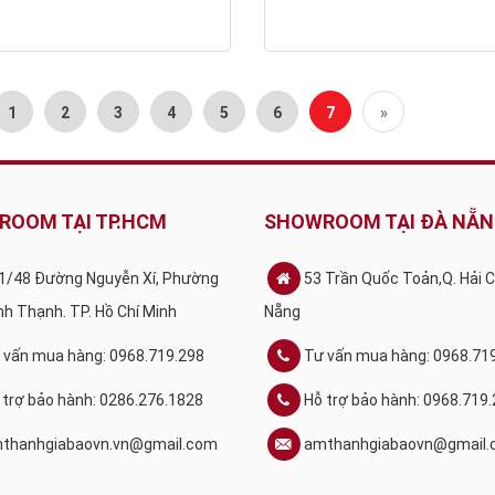
1
2
3
4
5
6
7
»
ROOM TẠI TP.HCM
SHOWROOM TẠI ĐÀ NẴ
1/48 Đường Nguyễn Xí, Phường
53 Trần Quốc Toản,Q. Hải 
ình Thạnh. TP. Hồ Chí Minh
Nẵng
 vấn mua hàng: 0968.719.298
Tư vấn mua hàng: 0968.71
 trợ bảo hành: 0286.276.1828
Hỗ trợ bảo hành: 0968.719
thanhgiabaovn.vn@gmail.com
amthanhgiabaovn@gmail.