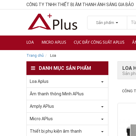
CÔNG TY TNHH THIẾT BỊ ÂM THANH ÁNH SÁNG GIA BẢO
Sản phẩm
LOA
MICRO APLUS
CỤC ĐẨY CÔNG SUẤT APLUS
Â
Trang chủ
Loa
DANH MỤC SẢN PHẨM
LOA H
Sản p
Loa Aplus
CÔNG T
Âm thanh thông Minh APlus
Amply APlus
Micro APlus
Thiết bị phụ kiện âm thanh