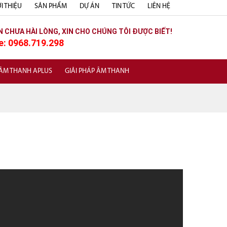
I THIỆU
SẢN PHẨM
DỰ ÁN
TIN TỨC
LIÊN HỆ
N CHƯA HÀI LÒNG, XIN CHO CHÚNG TÔI ĐƯỢC BIẾT!
e: 0968.719.298
 ÂM THANH APLUS
GIẢI PHÁP ÂM THANH