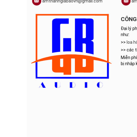
amthanhgiabaovn@gmail.com
am
CÔNG 
Đại lý p
như:
>>
loa h
>> các t
Miễn phí
bị nhập 