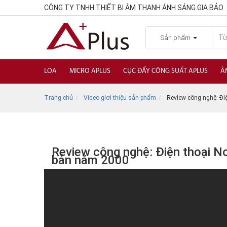
CÔNG TY TNHH THIẾT BỊ ÂM THANH ÁNH SÁNG GIA BẢO
Sản phẩm
LOA
MICRO APLUS
CỤC ĐẨY CÔNG SUẤT APLUS
Â
Trang chủ
Video giơi thiệu sản phẩm
Review công nghệ: Đi
Review công nghệ: Điện thoại N
bản năm 2000