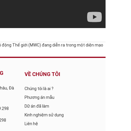
ị Di động Thế giới (MWC) đang diễn ra trong một diện mạo
NG
VỀ CHÚNG TÔI
Châu, Đà
Chúng tôi là ai ?
Phương án mẫu
Dữ án đã làm
9.298
Kinh nghiệm sử dụng
.298
Liên hệ