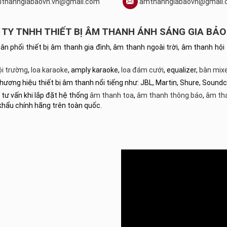
thanhgiabaovn.vn@gmail.com
amthanhgiabaovn@gmail.
TY TNHH THIẾT BỊ ÂM THANH ÁNH SÁNG GIA BẢO
hân phối thiết bị âm thanh gia đình, âm thanh ngoài trời, âm thanh 
ội trường
,
loa karaoke
, amply karaoke,
loa đám cưới
, equalizer,
bàn mixe
hương hiệu thiết bị âm thanh nổi tiếng như: JBL, Martin, Shure, Sound
 tư vấn khi lắp đặt hệ thống
âm thanh toa
,
âm thanh thông báo
,
âm th
khẩu chính hãng trên toàn quốc.