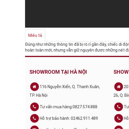
Miêu tả
Đúng như những thông tin đã bị rò rỉ gần đây, chiếc di đ
hoàn toàn mới, nhưng vẫn giữ nguyên được những nét đặc
SHOWROOM TẠI HÀ NỘI
SHOW
116 Nguyễn Xiển, Q. Thanh Xuân,
20
TP. Hà Nội
26, Q. B
Tư vấn mua hàng:0827.574.888
Tư
Hỗ trợ bảo hành: 02462.911.489
Hỗ