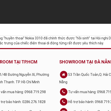
ộng “huyền thoại” Nokia 3310 đã chính thức được “hồi sinh” tại Hội ngh
 trưng của chiếc điện thoại di động từng rất được yêu thích này.
ROOM TẠI TP.HCM
SHOWROOM TẠI ĐÀ NẴ
1/48 Đường Nguyễn Xí, Phường
53 Trần Quốc Toản,Q. Hải 
ình Thạnh. TP. Hồ Chí Minh
Nẵng
 vấn mua hàng: 0968.719.298
Tư vấn mua hàng: 0968.71
 trợ bảo hành: 0286.276.1828
Hỗ trợ bảo hành: 0968.719