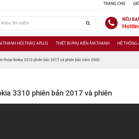
TRANG CHỦ
GIỚ
NẾU BẠ
Hotlin
M THANH HỘI THẢO APLUS
THIẾT BỊ PHỤ KIỆN ÂM THANH
HỆ THỐNG
ện thoại Nokia 3310 phiên bản 2017 và phiên bản năm 2000
okia 3310 phiên bản 2017 và phiên