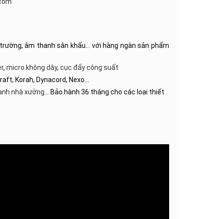
com
hội trường, âm thanh sân khấu… với hàng ngàn sản phẩm
r
,
micro không dây
,
cục đẩy công suất
craft, Korah, Dynacord, Nexo…
anh nhà xưởng
… Bảo hành 36 tháng cho các loại thiết