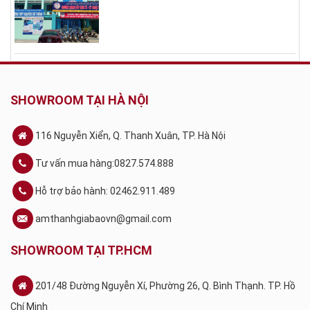
SHOWROOM TẠI HÀ NỘI
116 Nguyễn Xiển, Q. Thanh Xuân, TP. Hà Nội
Tư vấn mua hàng:0827.574.888
Hỗ trợ bảo hành: 02462.911.489
amthanhgiabaovn@gmail.com
SHOWROOM TẠI TP.HCM
201/48 Đường Nguyễn Xí, Phường 26, Q. Bình Thạnh. TP. Hồ
Chí Minh