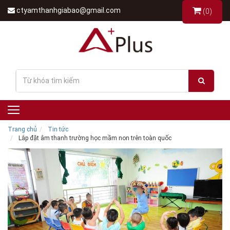
ctyamthanhgiabao@gmail.com
(0)
Trang chủ
Tin tức
Lắp đặt âm thanh trường học mầm non trên toàn quốc