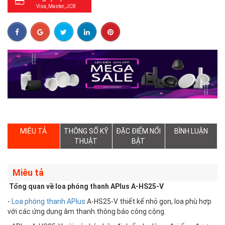
Visa, Master, JCB
MIÊU TẢ
THÔNG SỐ KỸ
ĐẶC ĐIỂM NỔI
BÌNH LUẬN
THUẬT
BẬT
Miêu tả
Tổng quan về loa phóng thanh APlus A-HS25-V
-
Loa phóng thanh APlus
A-HS25-V thiết kế nhỏ gọn, loa phù hợp
với các ứng dụng âm thanh thông báo công cộng.