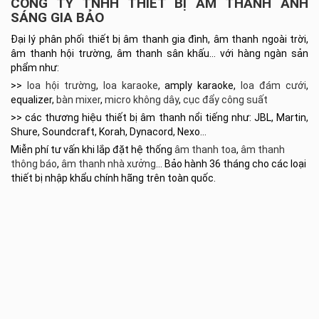
CÔNG TY TNHH THIẾT BỊ ÂM THANH ÁNH
SÁNG GIA BẢO
Đại lý phân phối thiết bị âm thanh gia đình, âm thanh ngoài trời,
âm thanh hội trường, âm thanh sân khấu… với hàng ngàn sản
phẩm như:
>>
loa hội trường
,
loa karaoke
, amply karaoke,
loa đám cưới
,
equalizer,
bàn mixer
,
micro không dây
,
cục đẩy công suất
>> các thương hiệu thiết bị âm thanh nổi tiếng như: JBL, Martin,
Shure, Soundcraft, Korah, Dynacord, Nexo…
Miễn phí tư vấn khi lắp đặt hệ thống
âm thanh toa
,
âm thanh
thông báo
,
âm thanh nhà xưởng
… Bảo hành 36 tháng cho các loại
thiết bị nhập khẩu chính hãng trên toàn quốc.