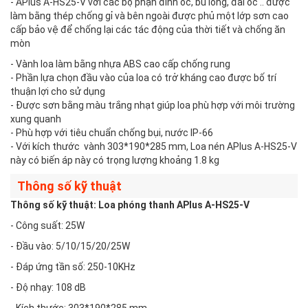
- APlus A-HS25-V với các bộ phận đinh ốc, bu lông, đai ốc .. được
làm bằng thép chống gỉ và bên ngoài được phủ một lớp sơn cao
cấp bảo vệ để chống lại các tác động của thời tiết và chống ăn
mòn
- Vành loa làm bằng nhựa ABS cao cấp chống rung
- Phần lựa chọn đầu vào của loa có trở kháng cao được bố trí
thuận lợi cho sử dụng
- Được sơn bằng màu trắng nhạt giúp loa phù hợp với môi trường
xung quanh
- Phù hợp với tiêu chuẩn chống bụi, nước IP-66
- Với kích thước vành 303*190*285 mm, Loa nén APlus A-HS25-V
này có biến áp này có trọng lượng khoảng 1.8 kg
Thông số kỹ thuật
Thông số kỹ thuật: Loa phóng thanh APlus A-HS25-V
- Công suất: 25W
- Đầu vào: 5/10/15/20/25W
- Đáp ứng tần số: 250-10KHz
- Độ nhạy: 108 dB