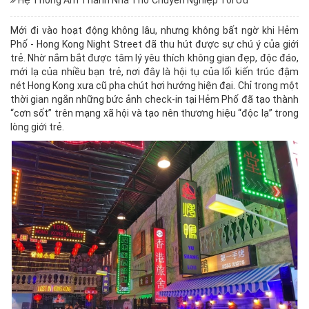
Hệ Thống Âm Thanh Nhà Thờ Chuyên Nghiệp Tối Ưu
Mới đi vào hoạt động không lâu, nhưng không bất ngờ khi Hẻm
Phố - Hong Kong Night Street đã thu hút được sự chú ý của giới
trẻ. Nhờ nắm bắt được tâm lý yêu thích không gian đẹp, độc đáo,
mới lạ của nhiều bạn trẻ, nơi đây là hội tụ của lối kiến trúc đậm
nét Hong Kong xưa cũ pha chút hơi hướng hiện đại. Chỉ trong một
thời gian ngắn những bức ảnh check-in tại Hẻm Phố đã tạo thành
“cơn sốt” trên mạng xã hội và tạo nên thương hiệu “độc lạ” trong
lòng giới trẻ.