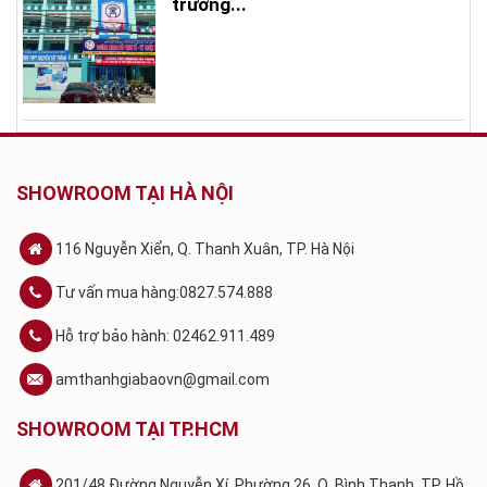
trường...
SHOWROOM TẠI HÀ NỘI
116 Nguyễn Xiển, Q. Thanh Xuân, TP. Hà Nội
Tư vấn mua hàng:0827.574.888
Hỗ trợ bảo hành: 02462.911.489
amthanhgiabaovn@gmail.com
SHOWROOM TẠI TP.HCM
201/48 Đường Nguyễn Xí, Phường 26, Q. Bình Thạnh. TP. Hồ