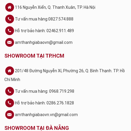
116 Nguyễn Xiển, Q. Thanh Xuân, TP. Hà Nội
Tư vấn mua hàng:0827.574.888
Hỗ trợ bảo hành: 02462.911.489
amthanhgiabaovn@gmail.com
SHOWROOM TẠI TP.HCM
201/48 Đường Nguyễn Xí, Phường 26, Q. Bình Thạnh. TP. Hồ
Chí Minh
Tư vấn mua hàng: 0968.719.298
Hỗ trợ bảo hành: 0286.276.1828
amthanhgiabaovn.vn@gmail.com
SHOWROOM TẠI ĐÀ NẴNG