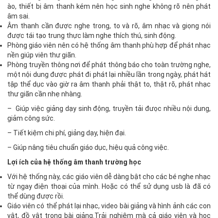
ào, thiết bị âm thanh kém nên học sinh nghe không rõ nên phát
âm sai.
Âm thanh cần được nghe trong, to và rõ, âm nhạc và giọng nói
được tái tạo trung thực làm nghe thích thú, sinh động.
Phòng giáo viên nên có hệ thống âm thanh phù hợp để phát nhạc
nền giúp viên thư giãn.
Phòng truyền thông nơi để phát thông báo cho toàn trường nghe,
một nội dung được phát đi phát lại nhiều lần trong ngày, phát hát
tập thể dục vào giờ ra âm thanh phải thật to, thật rõ, phát nhạc
thư giãn cần nhẹ nhàng.
– Giúp việc giảng dạy sinh động, truyền tải đưọc nhiều nội dung,
giảm công sức.
– Tiết kiệm chi phí, giảng dạy, hiện đại.
– Giúp nâng tiêu chuẩn giáo dục, hiệu quả công việc.
Lợi ích của hệ thống âm thanh trường học
Với hệ thống này, các giáo viên dễ dàng bật cho các bé nghe nhạc
từ ngay điện thoại của mình. Hoặc có thể sử dụng usb là đã có
thể dùng được rồi.
Giáo viên có thể phát lại nhạc, video bài giảng và hình ảnh các con
vật, đồ vật trong bài giảng.Trải nghiệm mà cả giáo viên và học