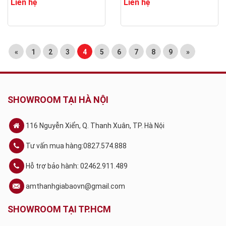
Liên hệ
Liên hệ
«
1
2
3
4
5
6
7
8
9
»
SHOWROOM TẠI HÀ NỘI
116 Nguyễn Xiển, Q. Thanh Xuân, TP. Hà Nội
Tư vấn mua hàng:0827.574.888
Hỗ trợ bảo hành: 02462.911.489
amthanhgiabaovn@gmail.com
SHOWROOM TẠI TP.HCM